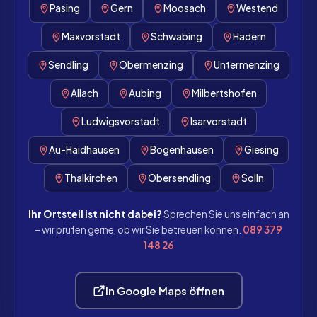
Pasing
Gern
Moosach
Westend
Maxvorstadt
Schwabing
Hadern
Sendling
Obermenzing
Untermenzing
Allach
Aubing
Milbertshofen
Ludwigsvorstadt
Isarvorstadt
Au-Haidhausen
Bogenhausen
Giesing
Thalkirchen
Obersendling
Solln
Ihr Ortsteil ist nicht dabei?
Sprechen Sie uns einfach an
– wir prüfen gerne, ob wir Sie betreuen können.
089 379
148 26
In Google Maps öffnen