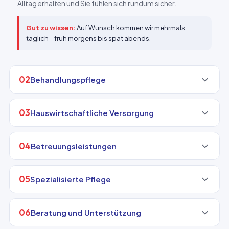
Alltag erhalten und Sie fühlen sich rundum sicher.
Gut zu wissen:
Auf Wunsch kommen wir mehrmals
täglich – früh morgens bis spät abends.
02
Behandlungspflege
03
Hauswirtschaftliche Versorgung
04
Betreuungsleistungen
05
Spezialisierte Pflege
06
Beratung und Unterstützung